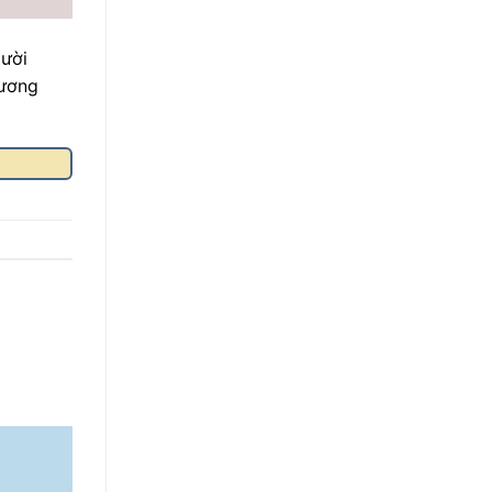
gười
hương