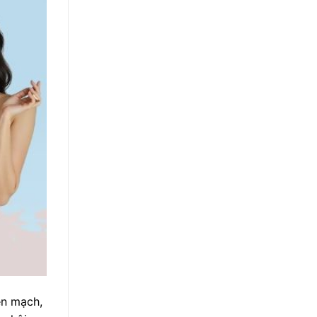
ền mạch,