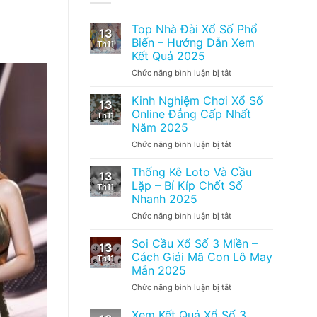
Top Nhà Đài Xổ Số Phổ
13
Biến – Hướng Dẫn Xem
Th11
Kết Quả 2025
Chức năng bình luận bị tắt
ở
Top
Nhà
Kinh Nghiệm Chơi Xổ Số
13
Đài
Online Đẳng Cấp Nhất
Th11
Xổ
Năm 2025
Số
Chức năng bình luận bị tắt
ở
Phổ
Kinh
Biến
Nghiệm
–
Thống Kê Loto Và Cầu
13
Chơi
Hướng
Lặp – Bí Kíp Chốt Số
Th11
Xổ
Dẫn
Nhanh 2025
Số
Xem
Chức năng bình luận bị tắt
ở
Online
Kết
Thống
Đẳng
Quả
Kê
Cấp
Soi Cầu Xổ Số 3 Miền –
2025
13
Loto
Nhất
Cách Giải Mã Con Lô May
Th11
Và
Năm
Mắn 2025
Cầu
2025
Chức năng bình luận bị tắt
ở
Lặp
Soi
–
Cầu
Bí
Xem Kết Quả Xổ Số 3