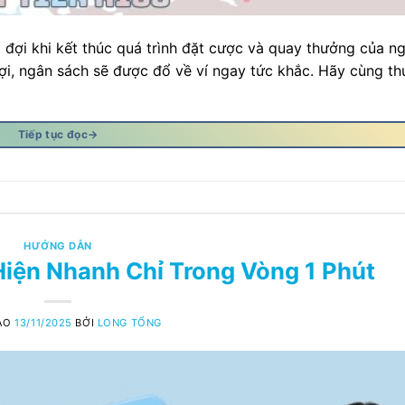
 đợi khi kết thúc quá trình đặt cược và quay thưởng của n
đợi, ngân sách sẽ được đổ về ví ngay tức khắc. Hãy cùng t
Tiếp tục đọc
→
HƯỚNG DẪN
Hiện Nhanh Chỉ Trong Vòng 1 Phút
ÀO
13/11/2025
BỞI
LONG TỔNG