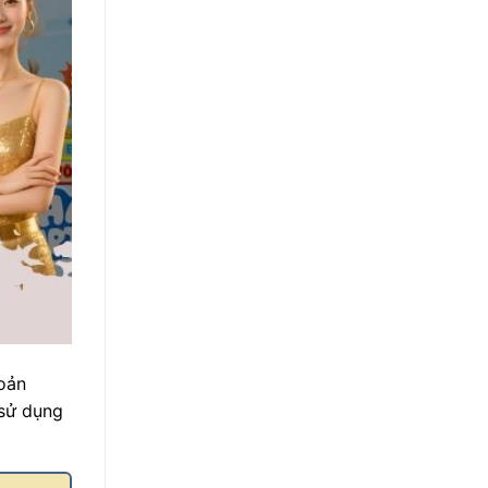
hoản
 sử dụng