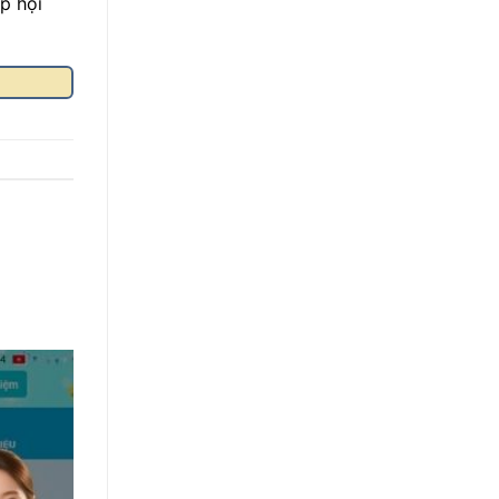
úp hội