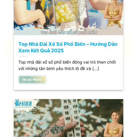
Top Nhà Đài Xổ Số Phổ Biến – Hướng Dẫn
Xem Kết Quả 2025
Top nhà đài xổ số phổ biến đóng vai trò then chốt
với những tân binh yêu thích lô đề và [...]
Read More