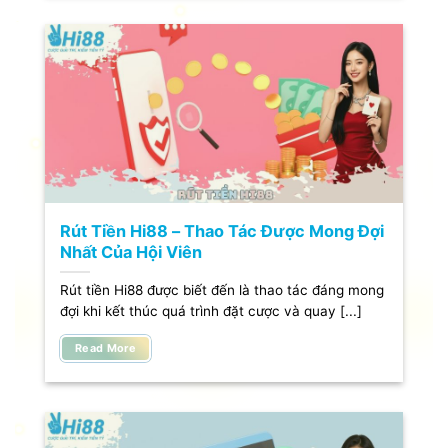
Rút Tiền Hi88 – Thao Tác Được Mong Đợi
Nhất Của Hội Viên
Rút tiền Hi88 được biết đến là thao tác đáng mong
đợi khi kết thúc quá trình đặt cược và quay [...]
Read More