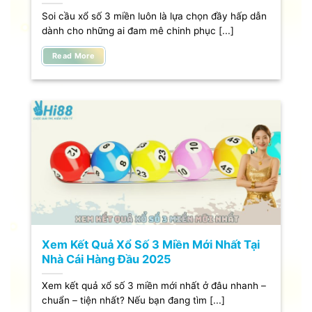
Soi cầu xổ số 3 miền luôn là lựa chọn đầy hấp dẫn
dành cho những ai đam mê chinh phục [...]
Read More
Xem Kết Quả Xổ Số 3 Miền Mới Nhất Tại
Nhà Cái Hàng Đầu 2025
Xem kết quả xổ số 3 miền mới nhất ở đâu nhanh –
chuẩn – tiện nhất? Nếu bạn đang tìm [...]