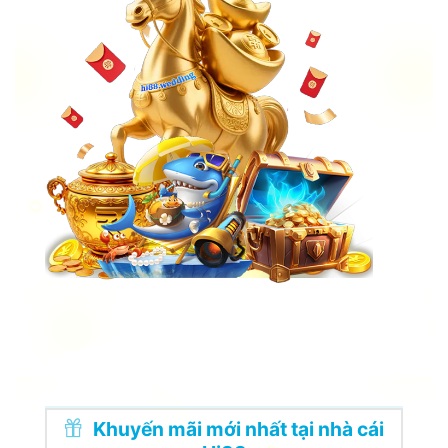
Khuyến mãi mới nhất tại nhà cái