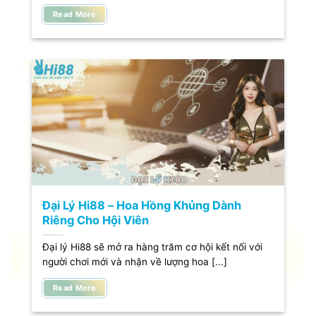
Read More
Đại Lý Hi88 – Hoa Hồng Khủng Dành
Riêng Cho Hội Viên
Đại lý Hi88 sẽ mở ra hàng trăm cơ hội kết nối với
người chơi mới và nhận về lượng hoa [...]
Read More