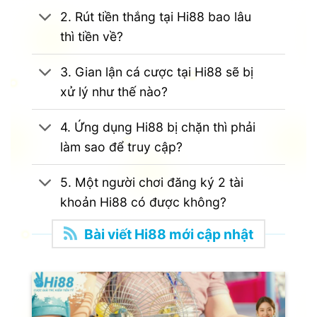
2. Rút tiền thắng tại Hi88 bao lâu
thì tiền về?
3. Gian lận cá cược tại Hi88 sẽ bị
xử lý như thế nào?
4. Ứng dụng Hi88 bị chặn thì phải
làm sao để truy cập?
5. Một người chơi đăng ký 2 tài
khoản Hi88 có được không?
Bài viết Hi88 mới cập nhật