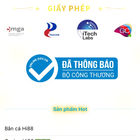
Sản phẩm Hot
Bắn cá Hi88