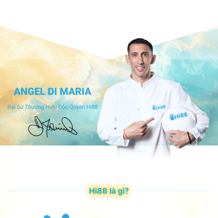
Hi88 là gì?