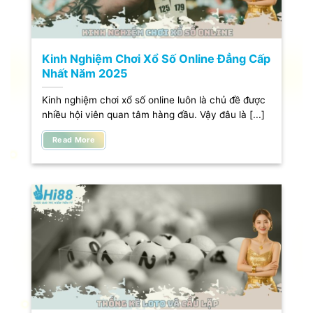
Kinh Nghiệm Chơi Xổ Số Online Đẳng Cấp
Nhất Năm 2025
Kinh nghiệm chơi xổ số online luôn là chủ đề được
nhiều hội viên quan tâm hàng đầu. Vậy đâu là [...]
Read More